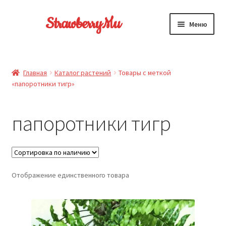
Перейти
Перейти
StrawberryMu
Меню
к
к
навигации
содержимому
Главная
Главная
Каталог растений
Товары с меткой
Каталог
«папоротники тигр»
Статьи по уходу
папоротники тигр
Отзывы
Доставка и оплата
Отображение единственного товара